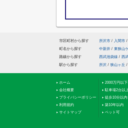
市区町村から探す
所沢市
/
入間市
/
町名から探す
中新井
/
東狭山
路線から探す
西武池袋線
/
西
駅から探す
所沢
/
狭山ヶ丘
/
ホーム
2000万円以
会社概要
駐車場2台以
プライバシーポリシー
徒歩10分以内
利用規約
築10年以内
サイトマップ
ペット可