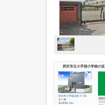
所沢市立小手指小学校の近
所沢市小手指元町３丁目
全１棟
3LDK/81.14㎡