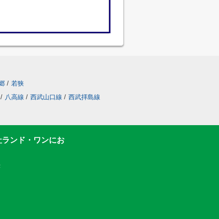
郷
/
若狭
/
八高線
/
西武山口線
/
西武拝島線
社ランド・ワンにお
F