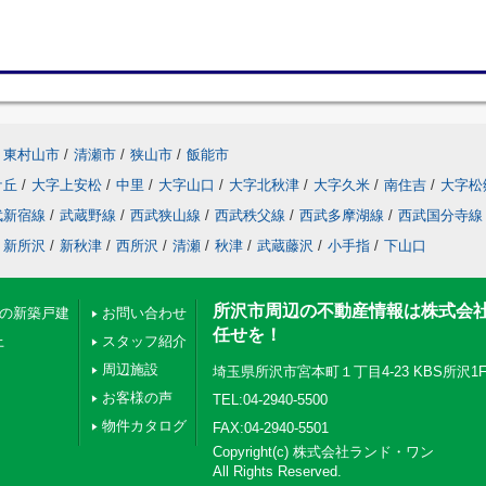
東村山市
/
清瀬市
/
狭山市
/
飯能市
ケ丘
/
大字上安松
/
中里
/
大字山口
/
大字北秋津
/
大字久米
/
南住吉
/
大字松
武新宿線
/
武蔵野線
/
西武狭山線
/
西武秩父線
/
西武多摩湖線
/
西武国分寺線
新所沢
/
新秋津
/
西所沢
/
清瀬
/
秋津
/
武蔵藤沢
/
小手指
/
下山口
所沢市周辺の不動産情報は株式会
下の新築戸建
お問い合わせ
任せを！
上
スタッフ紹介
周辺施設
埼玉県所沢市宮本町１丁目4-23 KBS所沢1
お客様の声
TEL:04-2940-5500
物件カタログ
FAX:04-2940-5501
Copyright(c) 株式会社ランド・ワン
All Rights Reserved.