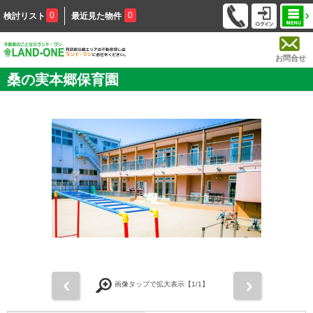
0
0
検討リスト
最近見た物件
お問合せ
桑の実本郷保育園
前
次
画像タップで拡大表示【
1
/1】