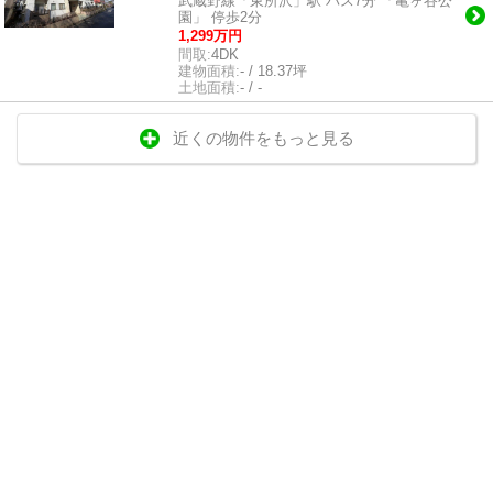
武蔵野線「東所沢」駅 バス7分 「亀ヶ谷公
園」 停歩2分
1,299万円
間取:
4DK
建物面積:
- / 18.37坪
土地面積:
- / -
近くの物件をもっと見る