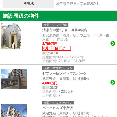
所在地
埼玉県所沢市大字本郷269-1
施設周辺の物件
売買｜中古一戸建
清瀬市中里5丁目 令和4年築
西武池袋線「清瀬」駅 バス17分 「下戸（東
京都）」 停歩5分
3,799万円
8月3日 値下げ
間取:
4LDK
建物面積:
99.12㎡ / 29.98坪
土地面積:
125.16㎡ / 37.86坪
売買｜中古マンション
ゼファー所沢ペップスパーク
武蔵野線「東所沢」駅 徒歩5分
4,080万円
間取:
3LDK
建物面積:
- / 23.30坪
土地面積:
- / -
売買｜中古マンション
パークヒルズ東所沢
武蔵野線「東所沢」駅 徒歩19分