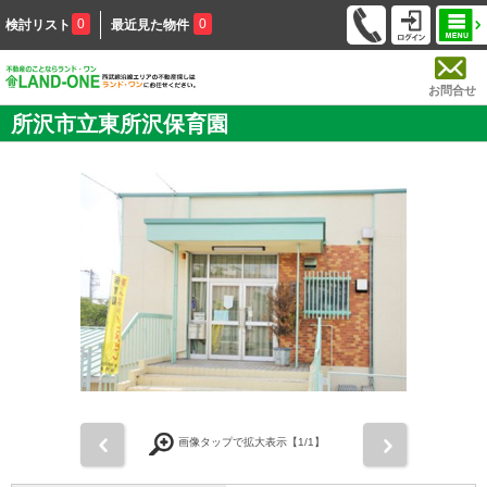
0
0
検討リスト
最近見た物件
お問合せ
所沢市立東所沢保育園
前
次
画像タップで拡大表示【
1
/1】