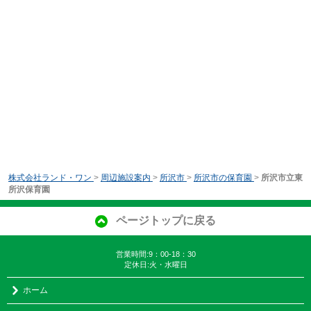
株式会社ランド・ワン
>
周辺施設案内
>
所沢市
>
所沢市の保育園
>
所沢市立東
所沢保育園
ページトップに戻る
営業時間:9：00-18：30
定休日:火・水曜日
ホーム