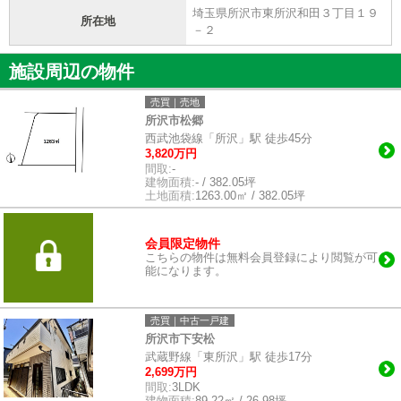
埼玉県所沢市東所沢和田３丁目１９
所在地
－２
施設周辺の物件
売買｜売地
所沢市松郷
西武池袋線「所沢」駅 徒歩45分
3,820万円
間取:
-
建物面積:
- / 382.05坪
土地面積:
1263.00㎡ / 382.05坪
会員限定物件
こちらの物件は無料会員登録により閲覧が可
能になります。
売買｜中古一戸建
所沢市下安松
武蔵野線「東所沢」駅 徒歩17分
2,699万円
間取:
3LDK
建物面積:
89.22㎡ / 26.98坪