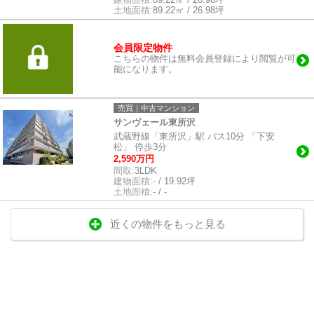
土地面積:
89.22㎡ / 26.98坪
会員限定物件
こちらの物件は無料会員登録により閲覧が可
能になります。
売買｜中古マンション
サンヴェール東所沢
武蔵野線「東所沢」駅 バス10分 「下安
松」 停歩3分
2,590万円
間取:
3LDK
建物面積:
- / 19.92坪
土地面積:
- / -
近くの物件をもっと見る