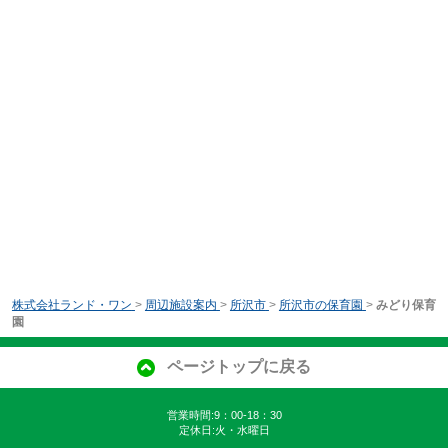
株式会社ランド・ワン
>
周辺施設案内
>
所沢市
>
所沢市の保育園
>
みどり保育
園
ページトップに戻る
営業時間:9：00-18：30
定休日:火・水曜日