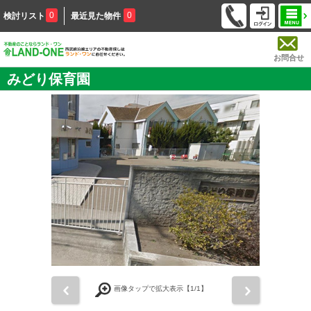
0
0
検討リスト
最近見た物件
お問合せ
みどり保育園
前
次
画像タップで拡大表示【
1
/1】