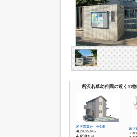
所沢若草幼稚園の近くの物
所沢青葉台 全1棟
所沢
4LDK/95.64㎡
-/10
4,690
万円