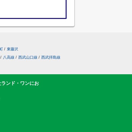
町
/
東藤沢
/
八高線
/
西武山口線
/
西武拝島線
社ランド・ワンにお
F