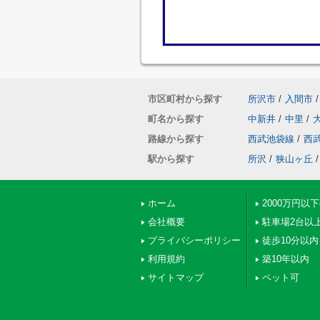
市区町村から探す
所沢市
/
入間市
/
町名から探す
中新井
/
中里
/
路線から探す
西武池袋線
/
西
駅から探す
所沢
/
狭山ヶ丘
/
ホーム
2000万円以
会社概要
駐車場2台以
プライバシーポリシー
徒歩10分以内
利用規約
築10年以内
サイトマップ
ペット可