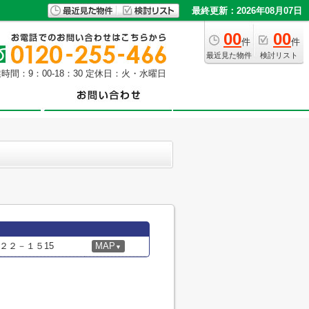
最終更新：2026年08月07日
00
00
件
件
最近見た物件
検討リスト
時間：9：00-18：30 定休日：火・水曜日
２２－１５15
MAP
▼