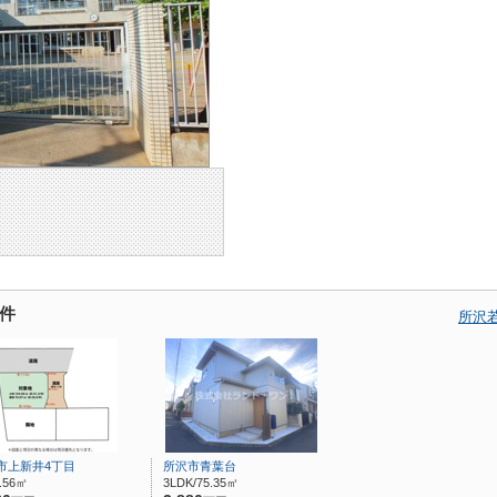
件
所沢
市上新井4丁目
所沢市青葉台
3.56㎡
3LDK/75.35㎡