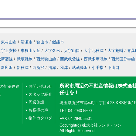
東村山市
/
清瀬市
/
狭山市
/
飯能市
大字上安松
/
東狭山ケ丘
/
大字久米
/
大字山口
/
大字北秋津
/
大字荒幡
/
青葉
武新宿線
/
武蔵野線
/
西武狭山線
/
西武秩父線
/
西武多摩湖線
/
西武国分寺線
新所沢
/
新秋津
/
西所沢
/
清瀬
/
秋津
/
武蔵藤沢
/
小手指
/
下山口
所沢市周辺の不動産情報は株式会
下の新築戸建
お問い合わせ
任せを！
上
スタッフ紹介
周辺施設
埼玉県所沢市宮本町１丁目4-23 KBS所沢1
お客様の声
TEL:04-2940-5500
物件カタログ
FAX:04-2940-5501
Copyright(c) 株式会社ランド・ワン
All Rights Reserved.