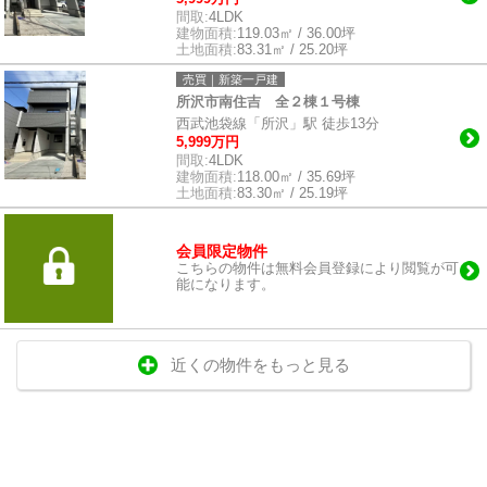
間取:
4LDK
建物面積:
119.03㎡ / 36.00坪
土地面積:
83.31㎡ / 25.20坪
売買｜新築一戸建
所沢市南住吉 全２棟１号棟
西武池袋線「所沢」駅 徒歩13分
5,999万円
間取:
4LDK
建物面積:
118.00㎡ / 35.69坪
土地面積:
83.30㎡ / 25.19坪
会員限定物件
こちらの物件は無料会員登録により閲覧が可
能になります。
近くの物件をもっと見る