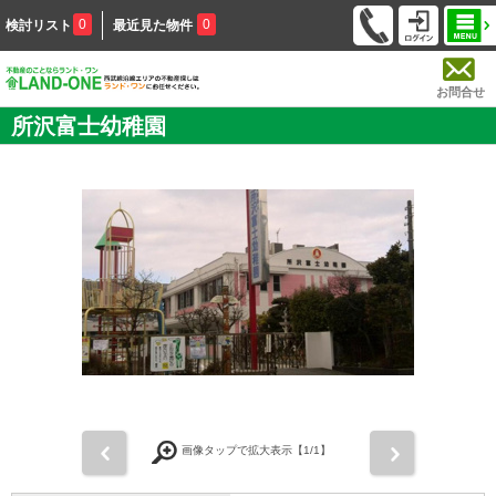
0
0
検討リスト
最近見た物件
お問合せ
所沢富士幼稚園
前
次
画像タップで拡大表示【
1
/1】