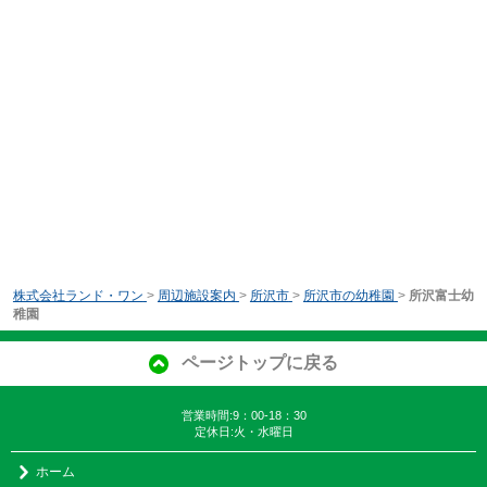
株式会社ランド・ワン
>
周辺施設案内
>
所沢市
>
所沢市の幼稚園
>
所沢富士幼
稚園
ページトップに戻る
営業時間:9：00-18：30
定休日:火・水曜日
ホーム