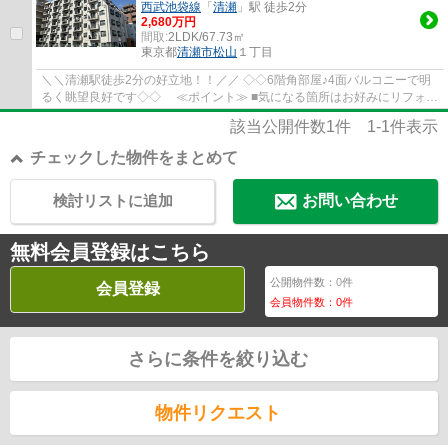
西武池袋線
「
清瀬
」駅 徒歩2分
2,680万円
間取:
2LDK/67.73㎡
東京都
清瀬市
松山
１丁目
＼＼清瀬駅徒歩2分の好立地！！／／ ◇◇6階角部屋♪4面バルコニーで明
るく眺望良好です◇◇ ≪ポイント≫ ■気になる箇所はお好みにリフォー
ムをして理想のお住まいにするのも◎ ■ご家族で...
該当公開件数
1
件
1-1
件表示
チェックした物件をまとめて
検討リストに追加
お問い合わせ
無料会員登録はこちら
公開物件数：
0
件
会員登録
会員物件数：
0
件
さらに条件を絞り込む
物件リクエスト