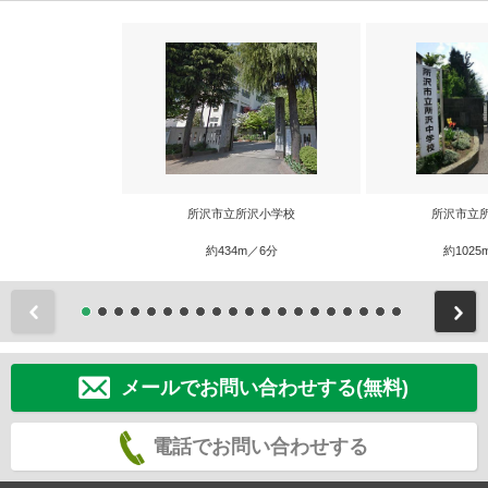
所沢市立所沢小学校
所沢市立
約434m／6分
約1025
前
メールでお問い合わせする(無料)
電話でお問い合わせする