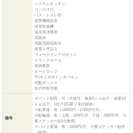
システムキッチン
コンロ３口
バス・トイレ別
追焚機能浴室
浴室乾燥機
温水洗浄便座
洗面台
洗髪洗面化粧台
浴室１坪以上
ウォークインクロゼット
トランクルーム
収納豊富
オートロック
TVモニタ付インターホン
宅配ボックス
住戸内覧可能
※ペット飼育：可（犬猫可。体長5ｃｍ以下・体重10
ｋｇ以下、1住戸1匹限り等詳細有）
※駐車場：有（14000円～17000円/月）
※駐輪場：有（上段：100円/月 下段：200円/月 ※
備考
要ステッカー貼付(無償)
※バイク置場：有（1000円/月 ※要ステッカー貼付
（無償）