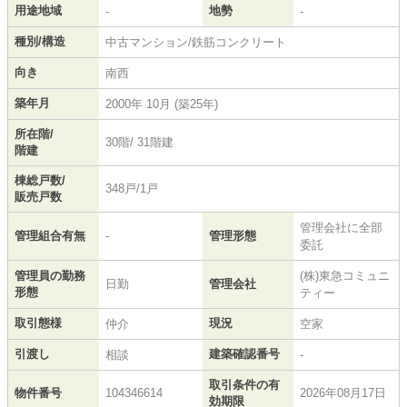
用途地域
地勢
-
-
種別/構造
中古マンション/鉄筋コンクリート
向き
南西
築年月
2000年 10月 (築25年)
所在階/
30階/ 31階建
階建
棟総戸数/
348戸/1戸
販売戸数
管理会社に全部
管理組合有無
-
管理形態
委託
管理員の勤務
(株)東急コミュニ
日勤
管理会社
形態
ティー
取引態様
現況
仲介
空家
引渡し
建築確認番号
相談
-
取引条件の有
物件番号
104346614
2026年08月17日
効期限