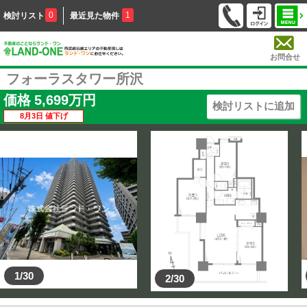
0
1
検討リスト
最近見た物件
お問合せ
フォーラスタワー所沢
価格
5,699
万円
検討リストに追加
8月3日 値下げ
1/30
2/30