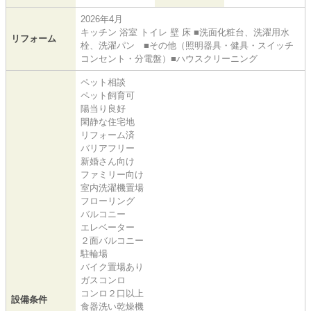
2026年4月
キッチン 浴室 トイレ 壁 床 ■洗面化粧台、洗濯用水
リフォーム
栓、洗濯パン ■その他（照明器具・健具・スイッチ
コンセント・分電盤）■ハウスクリーニング
ペット相談
ペット飼育可
陽当り良好
閑静な住宅地
リフォーム済
バリアフリー
新婚さん向け
ファミリー向け
室内洗濯機置場
フローリング
バルコニー
エレベーター
２面バルコニー
駐輪場
バイク置場あり
ガスコンロ
コンロ２口以上
設備条件
食器洗い乾燥機