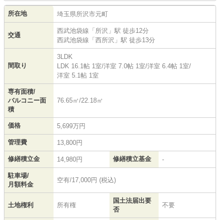
所在地
埼玉県
所沢市
元町
西武池袋線
「
所沢
」駅 徒歩12分
交通
西武池袋線
「
西所沢
」駅 徒歩13分
3LDK
間取り
LDK 16.1帖 1室
/
洋室 7.0帖 1室
/
洋室 6.4帖 1室
/
洋室 5.1帖 1室
専有面積/
バルコニー面
76.65㎡/22.18㎡
積
価格
5,699万円
管理費
13,800円
修繕積立金
修繕積立基金
14,980円
-
駐車場/
空有/17,000円 (税込)
月額料金
国土法届出要
土地権利
所有権
不要
否