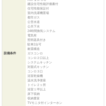
建設住宅性能評価書付
住宅性能保証付
室内洗濯機置場
都市ガス
公営水道
公共下水
24時間換気システム
電気有
照明器具付き
駐車2台可
耐震構造
設備条件
ガスコンロ
コンロ２口以上
システムキッチン
対面式キッチン
コンロ３口
浴室乾燥機
温水洗浄便座
トイレ２ヶ所
浴室１坪以上
床下収納
収納豊富
TVモニタ付インターホン