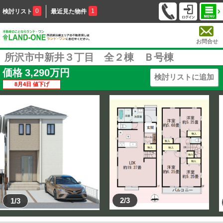
0
1
検討リスト
最近見た物件
お問合せ
所沢市中新井３丁目 全２棟 Ｂ号棟
価格
3,290
万円
検討リストに追加
8月4日 値下げ
2/3
1/3