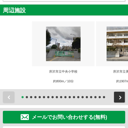
周辺施設
所沢市立中央小学校
所沢市立
約800m／10分
約1907
前
メールでお問い合わせする(無料)