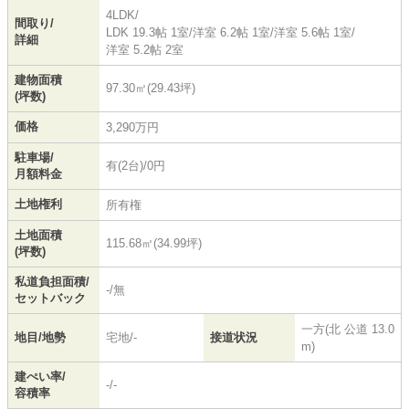
4LDK/
間取り/
LDK 19.3帖 1室
/
洋室 6.2帖 1室
/
洋室 5.6帖 1室
/
詳細
洋室 5.2帖 2室
建物面積
97.30㎡(29.43坪)
(坪数)
価格
3,290万円
駐車場/
有(2台)/0円
月額料金
土地権利
所有権
土地面積
115.68㎡(34.99坪)
(坪数)
私道負担面積/
-/無
セットバック
一方(北 公道 13.0
地目/地勢
宅地/-
接道状況
m)
建ぺい率/
-/-
容積率