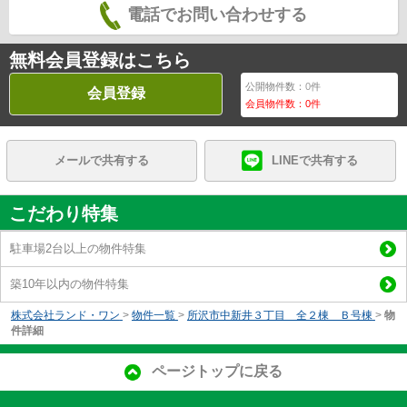
電話でお問い合わせする
無料会員登録はこちら
公開物件数：
0
件
会員登録
会員物件数：
0
件
メールで共有する
LINEで共有する
こだわり特集
駐車場2台以上の物件特集
築10年以内の物件特集
株式会社ランド・ワン
>
物件一覧
>
所沢市中新井３丁目 全２棟 Ｂ号棟
>
物
件詳細
ページトップに戻る