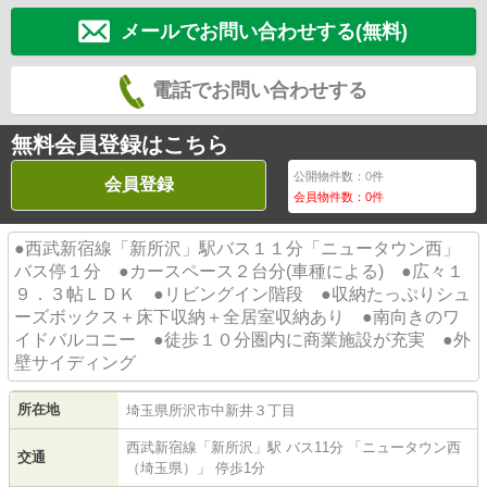
メールでお問い合わせする(無料)
電話でお問い合わせする
無料会員登録はこちら
公開物件数：
0
件
会員登録
会員物件数：
0
件
●西武新宿線「新所沢」駅バス１１分「ニュータウン西」
バス停１分 ●カースペース２台分(車種による) ●広々１
９．３帖ＬＤＫ ●リビングイン階段 ●収納たっぷりシュ
ーズボックス＋床下収納＋全居室収納あり ●南向きのワ
イドバルコニー ●徒歩１０分圏内に商業施設が充実 ●外
壁サイディング
所在地
埼玉県
所沢市
中新井
３丁目
西武新宿線
「
新所沢
」駅 バス11分 「ニュータウン西
交通
（埼玉県）」 停歩1分