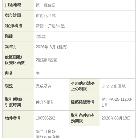
用途地域
第一種住居
都市計画
市街化区域
種別/構造
新築一戸建/木造
階建
2階建
築年月
2026年 3月 (新築)
総区画数/
2区画/1区画
販売区画数
向き
南
その他の法令
現況
完成済み
※２２条区域
上の制限
取引態様/
第HPA-25-11288-
仲介/相談
建築確認番号
引渡時期
1号
取引条件の有
物件番号
100506292
2026年08月18日
効期限
陽当り良好
閑静な住宅地