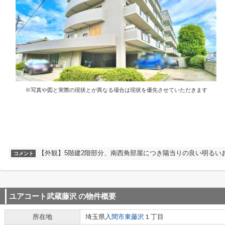
※写真や図と実際の現状とが異なる場合は現状を優先させていただきます
【外観】5階建2階部分、南西角部屋につき陽当りの良い明るい
コメント
ユアコート武蔵藤沢
の物件概要
所在地
埼玉県
入間市
東藤沢
１丁目