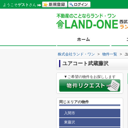
ようこそ
ゲスト
さん
株式会社ランド・ワン
>
物件一覧
>
ユアコート武蔵藤沢
▼ご希望の物件をお探しします
同じエリアの物件
入間市
東藤沢