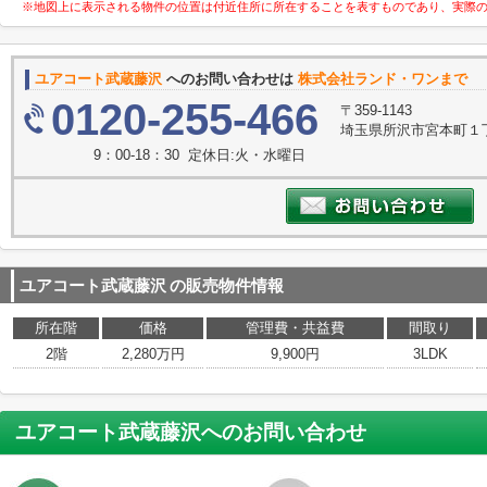
※地図上に表示される物件の位置は付近住所に所在することを表すものであり、実際
ユアコート武蔵藤沢
へのお問い合わせは
株式会社ランド・ワンまで
0120-255-466
〒359-1143
埼玉県所沢市宮本町１丁目
9：00-18：30 定休日:火・水曜日
ユアコート武蔵藤沢
の販売物件情報
所在階
価格
管理費・共益費
間取り
2階
2,280万円
9,900円
3LDK
ユアコート武蔵藤沢
へのお問い合わせ