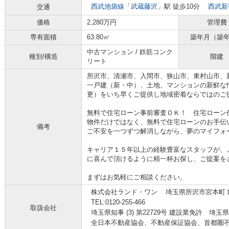
西武池袋線
「
武蔵藤沢
」駅 徒歩10分
西武新
交通
価格
2,280万円
管理費
専有面積
63.80㎡
築年月（築
中古マンション / 鉄筋コンク
種別/構造
階建
リート
所沢市、清瀬市、入間市、狭山市、東村山市、
一戸建（新・中）、土地、マンションの新鮮な
更）をいち早くご提供し地域密着ならではのご
無料で住宅ローン事前審査ＯＫ！ 住宅ローン
物件だけではなく、無料で住宅ローンのお手伝
備考
ご不安を一つずつ解消しながら、夢のマイフォ
キャリア１５年以上の経験豊富なスタッフが、
に喜んで頂けるように精一杯お探し、ご提案を
まずはお気軽にご相談ください。
株式会社ランド・ワン
埼玉県所沢市宮本町１丁
TEL:0120-255-466
取扱会社
埼玉県知事 (3) 第22729号 建設業免許 埼玉県
全日本不動産協会、不動産保証協会、首都圏