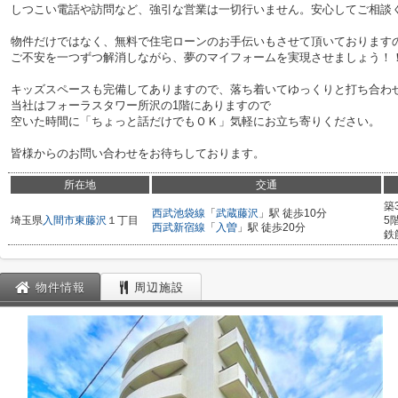
しつこい電話や訪問など、強引な営業は一切行いません。安心してご相談
物件だけではなく、無料で住宅ローンのお手伝いもさせて頂いております
ご不安を一つずつ解消しながら、夢のマイフォームを実現させましょう！
キッズスペースも完備してありますので、落ち着いてゆっくりと打ち合わ
当社はフォーラスタワー所沢の1階にありますので
空いた時間に「ちょっと話だけでもＯＫ」気軽にお立ち寄りください。
皆様からのお問い合わせをお待ちしております。
所在地
交通
築
西武池袋線
「
武蔵藤沢
」駅 徒歩10分
埼玉県
入間市
東藤沢
１丁目
5
西武新宿線
「
入曽
」駅 徒歩20分
鉄
物件情報
周辺施設