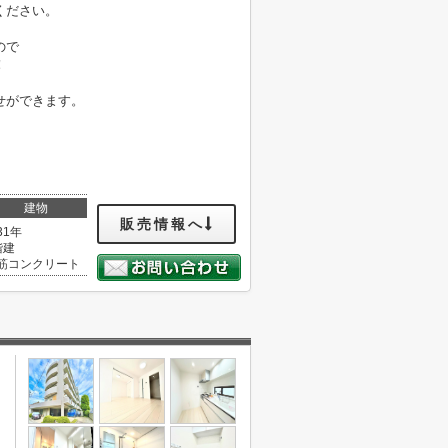
ください。
ので
！
せができます。
建物
販売情報へ
31年
階建
筋コンクリート