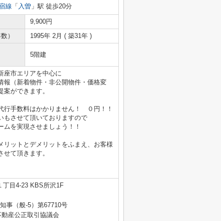
宿線
「
入曽
」駅 徒歩20分
9,900円
年数）
1995年 2月 ( 築31年 )
5階建
新座市エリアを中心に
情報（新着物件・非公開物件・価格変
提案ができます。
代行手数料はかかりません！ ０円！！
いもさせて頂いておりますので
ームを実現させましょう！！
メリットとデメリットをふまえ、お客様
させて頂きます。
目4-23 KBS所沢1F
知事（般-5）第67710号
不動産公正取引協議会