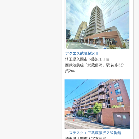
アクエス武蔵藤沢Ⅱ
埼玉県入間市下藤沢１丁目
西武池袋線「武蔵藤沢」駅 徒歩3分
築2年
エステスクエア武蔵藤沢２弐番館
埼玉県入間市大字下藤沢