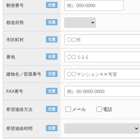
郵便番号
任意
都道府県
任意
市区町村
任意
番地
任意
建物名／部屋番号
任意
FAX番号
任意
メール
電話
希望連絡方法
任意
希望連絡時間
任意