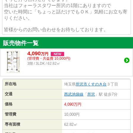
当社はフォーラスタワー所沢の1階にありますので
空いた時間に「ちょっと話だけでもＯＫ」気軽にお立ち寄
りください。
皆様からのお問い合わせをお待ちしております。
販売物件一覧
4,090
万
円
NEW
(管理費・共益費 10,000円)
3階 / 3LDK / 62.82㎡
所在地
埼玉県
所沢市
くすのき台
３丁目
交通
西武池袋線
「
所沢
」駅 徒歩7分
価格
4,090万円
管理費
10,000円
専有面積
62.82㎡