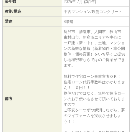
築年数
2025年 7月 (築1年)
種別/構造
中古マンション/鉄筋コンクリート
階建
8階建
所沢市、清瀬市、入間市、狭山市、
東村山市、新座市エリアを中心に
一戸建（新・中）、土地、マンショ
ンの新鮮な情報（新着物件・非公開
物件・価格変更）をいち早くご提供
し地域密着ならではのご提案ができ
ます。
無料で住宅ローン事前審査ＯＫ！
住宅ローン代行手数料はかかりませ
ん！ ０円！！
物件だけではなく、無料で住宅ロー
備考
ンのお手伝いもさせて頂いておりま
すので
ご不安を一つずつ解消しながら、夢
のマイフォームを実現させましょ
う！！