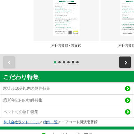
本社営業部・東文代
本社営業
前
こだわり特集
駅徒歩10分以内の物件特集
築10年以内の物件特集
ペット可の物件特集
株式会社ランド・ワン
>
物件一覧
>
ユアコート所沢壱番館