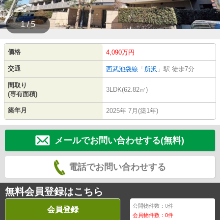
1 / 5
価格
4,090万円
交通
西武池袋線
「
所沢
」駅 徒歩7分
間取り
3LDK(62.82㎡)
(専有面積)
築年月
2025年 7月(築1年)
メールでお問い合わせする(無料)
電話でお問い合わせする
無料会員登録はこちら
公開物件数：
0
件
会員登録
会員物件数：
0
件