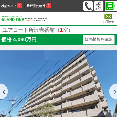
0
0
検討リスト
最近見た物件
お問合せ
ユアコート所沢壱番館（
1
室）
価格
4,090万円
販売情報を確認