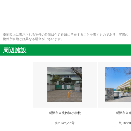
※地図上に表示される物件の位置は付近住所に所在することを表すものであり、実際の
物件所在地とは異なる場合がございます。
周辺施設
所沢市立北秋津小学校
所沢市立
約613m／8分
約1855